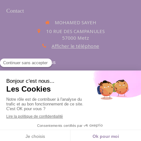
Contact
MOHAMED SAYEH
10 RUE DES CAMPANULES
57000
Metz
Afficher le téléphone
Prendre rendez-vous
Plan du site
Mentions légales
Création et référencement du site par Simplébo
Ce site a été créé grâce à
RESALIB
Site référencé sur