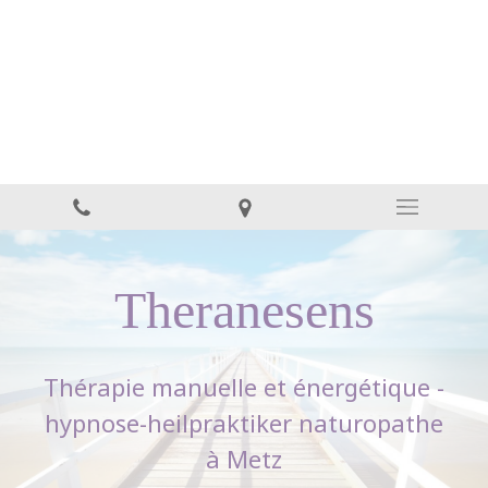
Theranesens - Cabinet de
thérapie
Thérapie manuelle et énergétique -hypnose-
ostéodouce-fasciapulsologie-naturopathie à METZ
Theranesens
Thérapie manuelle et énergétique -
hypnose-heilpraktiker naturopathe
à Metz