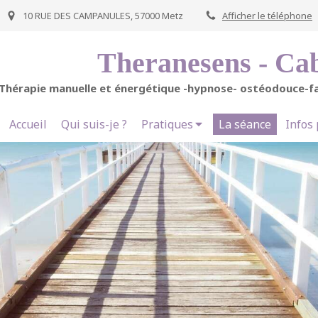
10 RUE DES CAMPANULES, 57000 Metz
Afficher le téléphone
Theranesens - Cab
Thérapie manuelle et énergétique -hypnose- ostéodouce-f
Accueil
Qui suis-je ?
Pratiques
La séance
Infos