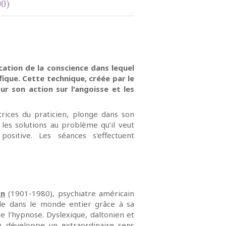
00)
cation de la conscience dans lequel
fique. Cette technique, créée par le
ur son action sur l'angoisse et les
trices du praticien, plonge dans son
 les solutions au problème qu’il veut
ositive. Les séances s'effectuent
on
(1901-1980), psychiatre américain
ole dans le monde entier grâce à sa
de l'hypnose. Dyslexique, daltonien et
n développe un extraordinaire sens