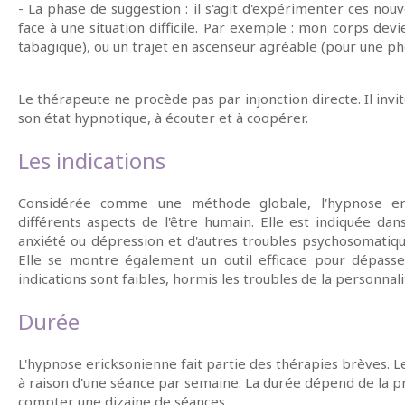
- La phase de suggestion : il s'agit d'expérimenter ces nou
face à une situation difficile. Par exemple : mon corps dev
tabagique), ou un trajet en ascenseur agréable (pour une ph
Le thérapeute ne procède pas par injonction directe. Il invit
son état hypnotique, à écouter et à coopérer.
Les indications
Considérée comme une méthode globale, l'hypnose e
différents aspects de l'être humain. Elle est indiquée d
anxiété ou dépression et d'autres troubles psychosomatiq
Elle se montre également un outil efficace pour dépass
indications sont faibles, hormis les troubles de la personnal
Durée
L'hypnose ericksonienne fait partie des thérapies brèves. Le
à raison d'une séance par semaine. La durée dépend de la pr
compter une dizaine de séances.