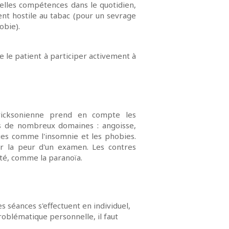
velles compétences dans le quotidien,
ient hostile au tabac (pour un sevrage
obie).
e le patient à participer activement à
ricksonienne prend en compte les
ans de nombreux domaines : angoisse,
ues comme l'insomnie et les phobies.
er la peur d'un examen. Les contres
ité, comme la paranoïa.
s séances s'effectuent en individuel,
oblématique personnelle, il faut